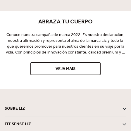
ABRAZA TU CUERPO
Conoce nuestra campaña de marca 2022. Es nuestra declaración,
nuestra afirmación y representa el alma de la marca Liz y todo lo
que queremos promover para nuestros clientes en su viaje por la
vida. Con principios de innovación constante, calidad premium y el
deseo de vestir perfectamente y promover el bienestar de
nuestros clientes, Liz se ha establecido en el mercado y ha sido
VEJA MAIS
reconocida por sus lanzamientos pioneros y tecnológicos desde
1997. Somos una marca especializada en confort, bienestar y
belleza, comprometida con la entrega de soluciones mágicas que
encantan al mundo de la mujer en todo momento, con ética y
sostenibilidad.
SOBRE LIZ
FIT SENSE LIZ