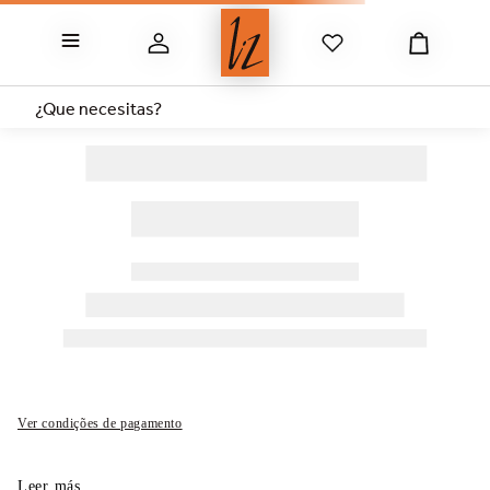
8
.
bermuda
9
.
tangas
¿Que necesitas?
10
.
51302
Ver condições de pagamento
Leer más