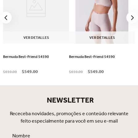
VER DETALLES
VER DETALLES
Bermuda Best-Friend 54590
Bermuda Best-Friend 54590
$
549
.
00
$
549
.
00
$
610
.
00
$
610
.
00
NEWSLETTER
Receceba novidades, promoções e conteúdo relevante
feito especialmente para você em seu e-mail